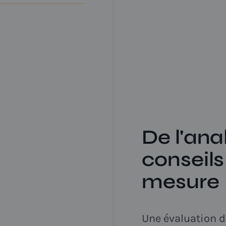
ailles dans vos
 manquantes,
composants ont
.
De l'anal
conseils
mesure
Une évaluation de