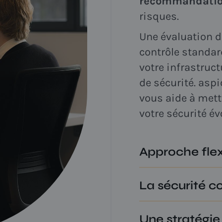
recommandatio
risques.
Une évaluation de
contrôle standa
votre infrastruc
de sécurité. aspi
vous aide à mettr
votre sécurité 
Approche flex
Toutes les entre
La sécurité 
les mêmes budge
approche modul
Une stratégie de 
modestement et 
Une stratégie
seulement un coû