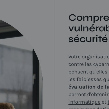
Compre
vulnérab
sécurité
Votre organisati
contre les cybe
pensent qu'elles
les faiblesses q
évaluation de l
permet d'obtenir
informatique
et