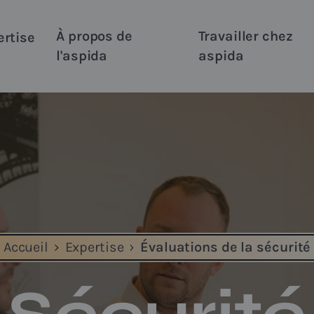
À propos de
Travailler chez
ertise
l'aspida
aspida
>
>
Accueil
Expertise
Évaluations de la sécurité