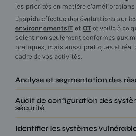
les priorités en matière d'améliorations 
L'aspida effectue des évaluations sur le
environnements
IT
et
OT
et veille à ce
soient non seulement conformes aux me
pratiques, mais aussi pratiques et réal
cadre de vos activités.
Analyse et segmentation des ré
Nous déterminons la structure de votre 
Audit de configuration des syst
vérifions s'il est suffisamment segment
sécurité
les attaques.
Les pare-feu, la sécurité des points d'ac
Identifier les systèmes vulnérabl
mesures sont minutieusement examiné