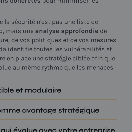
ns concrètes
pour minimiser les
 la sécurité n'est pas une liste de
rd, mais une
analyse approfondie
de
ture, de vos politiques et de vos mesures
da identifie toutes les vulnérabilités et
e en place une stratégie ciblée afin que
évolue au même rythme que les menaces.
ible et modulaire
prises n'ont pas les mêmes besoins ni
comme avantage stratégique
ts. C'est pourquoi aspida propose une
aire
, qui vous permet de commencer
cybersécurité solide n'est pas
de vous développer en fonction de vos
 qui évolue avec votre entreprise
t, mais peut aussi constituer un