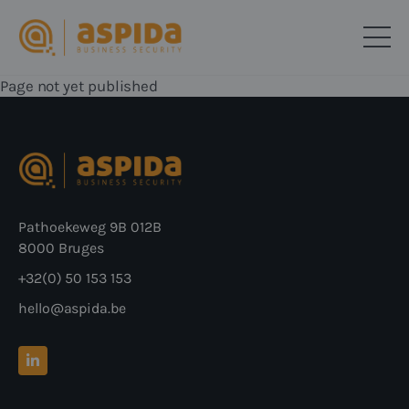
Page not yet published
Pathoekeweg 9B 012B
8000 Bruges
+32(0) 50 153 153
hello@aspida.be